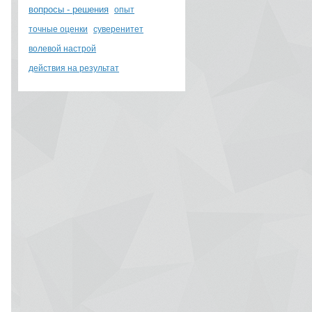
вопросы - решения
опыт
точные оценки
суверенитет
волевой настрой
действия на результат