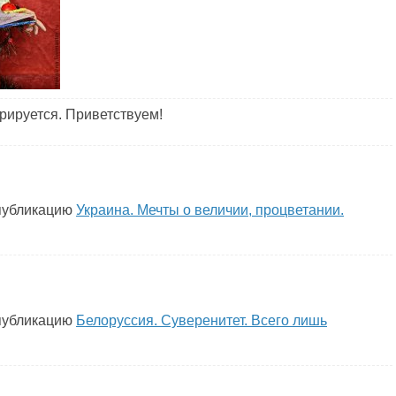
рируется. Приветствуем!
публикацию
Украина. Мечты о величии, процветании.
публикацию
Белоруссия. Суверенитет. Всего лишь