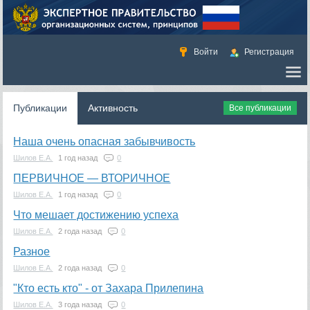
Войти
Регистрация
Публикации
Активность
Все публикации
Наша очень опасная забывчивость
Шилов Е.А.
1 год назад
0
ПЕРВИЧНОЕ — ВТОРИЧНОЕ
Шилов Е.А.
1 год назад
0
Что мешает достижению успеха
Шилов Е.А.
2 года назад
0
Разное
Шилов Е.А.
2 года назад
0
"Кто есть кто" - от Захара Прилепина
Шилов Е.А.
3 года назад
0