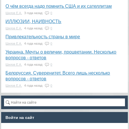
О чём всегда надо помнить США и их сателлитам
Шилов Е.А.
3 года назад
0
ИЛЛЮЗИИ, НАИВНОСТЬ
Шилов Е.А.
4 года назад
0
Привлекательность страны в мире
Шилов Е.А.
4 года назад
0
Украина. Мечты о величии, процветании. Несколько
вопросов - ответов
Шилов Е.А.
4 года назад
0
Белоруссия. Суверенитет. Всего лишь несколько
вопросов - ответов
Шилов Е.А.
4 года назад
0
Войти на сайт