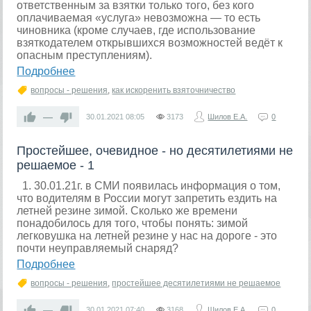
ответственным за взятки только того, без кого
оплачиваемая «услуга» невозможна — то есть
чиновника (кроме случаев, где использование
взяткодателем открывшихся возможностей ведёт к
опасным преступлениям).
Подробнее
вопросы - решения
,
как искоренить взяточничество
—
30.01.2021
08:05
3173
Шилов Е.А.
0
Простейшее, очевидное - но десятилетиями не
решаемое - 1
1. 30.01.21г. в СМИ появилась информация о том,
что водителям в России могут запретить ездить на
летней резине зимой. Сколько же времени
понадобилось для того, чтобы понять: зимой
легковушка на летней резине у нас на дороге - это
почти неуправляемый снаряд?
Подробнее
вопросы - решения
,
простейшее десятилетиями не решаемое
—
30.01.2021
07:40
3168
Шилов Е.А.
0