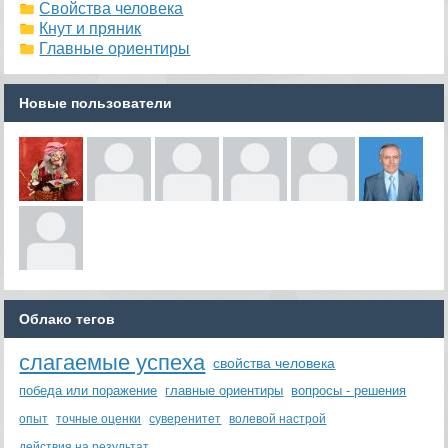
Свойства человека
Кнут и пряник
Главные ориентиры
Новые пользователи
Облако тегов
слагаемые успеха
свойства человека
победа или поражение
главные ориентиры
вопросы - решения
опыт
точные оценки
суверенитет
волевой настрой
действия на результат