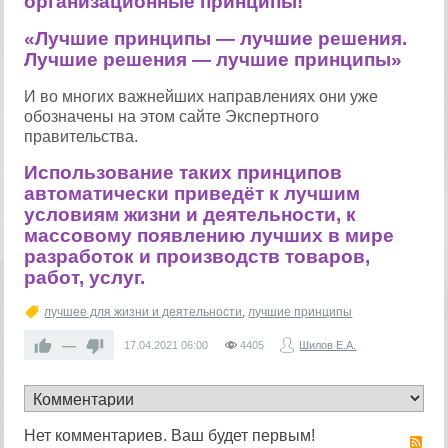
организационные принципы!
«
Л
учшие принципы — лучшие решения.
Лучшие решения — лучшие принципы»
И во многих важнейших направлениях они уже
обозначены на этом сайте Экспертного
правительства.
Использование таких принципов
автоматически приведёт к лучшим
условиям жизни и деятельности, к
массовому появлению лучших в мире
разработок и производств товаров,
работ, услуг.
лучшее для жизни и деятельности
,
лучшие принципы
—
17.04.2021
06:00
4405
Шилов Е.А.
Нет комментариев. Ваш будет первым!
R