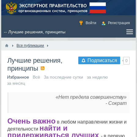
Войти
Регистрация
Все публикации
Лучшие решения,
Подписаться
0
принципы
Избранное
Всё
За последние сутки
за неделю
за месяц
«Нет предела совершенству»
- Сократ
Очень важно
в любом направлении жизни и
найти и
деятельности
придерживаться лучших
- в первую