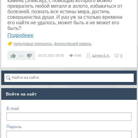
камень (эликсир), с помощью которого можно
превратить любой металл в золото, избавиться от
болезней, познать все истины мира, достичь
совершенства души. И раз уж за столько времени
его найти не удалось, может быть и не может его
быть?
Подробнее
передовые принципы
,
философский камень
—
20.02.2021
05:50
4345
Шилов Е.А.
0
Войти на сайт
E-mail
Пароль