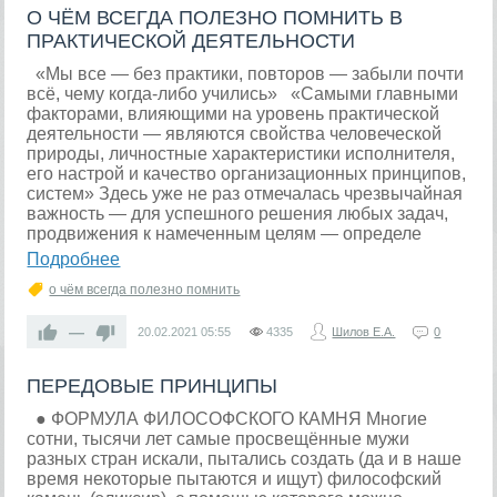
О ЧЁМ ВСЕГДА ПОЛЕЗНО ПОМНИТЬ В
ПРАКТИЧЕСКОЙ ДЕЯТЕЛЬНОСТИ
«Мы все — без практики, повторов — забыли почти
всё, чему когда-либо учились» «Самыми главными
факторами, влияющими на уровень практической
деятельности — являются свойства человеческой
природы, личностные характеристики исполнителя,
его настрой и качество организационных принципов,
систем» Здесь уже не раз отмечалась чрезвычайная
важность — для успешного решения любых задач,
продвижения к намеченным целям — определе
Подробнее
о чём всегда полезно помнить
—
20.02.2021
05:55
4335
Шилов Е.А.
0
ПЕРЕДОВЫЕ ПРИНЦИПЫ
● ФОРМУЛА ФИЛОСОФСКОГО КАМНЯ Многие
сотни, тысячи лет самые просвещённые мужи
разных стран искали, пытались создать (да и в наше
время некоторые пытаются и ищут) философский