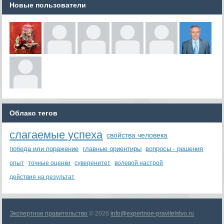
Новые пользователи
Облако тегов
слагаемые успеха
свойства человека
победа или поражение
главные ориентиры
вопросы - решения
опыт
точные оценки
суверенитет
волевой настрой
действия на результат
Экспертное правительство
© 2026
info@expertnoe-pravitelstvo.ru