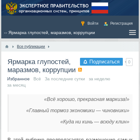
Войти
Регистрация
Все публикации
Ярмарка глупостей,
Подписаться
0
маразмов, коррупции
Избранное
Всё
За последние сутки
за неделю
за месяц
«Всё хорошо, прекрасная маркиза!»
«Главный тормоз экономики — чиновники»
«Куда ни кинь — всюду клин»
В этой рубрике предполагается размещение самых