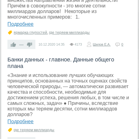
множества направлений жизни и деятельности!
Причём в совокупности - это многие сотни
миллиардов долларов! Некоторые из
многочисленных примеров: 1.
Подробнее
ярмарка глупостей
,
где теряем миллиарды
—
10.12.2020
14:35
4173
Шилов Е.А.
0
Банки данных - главное. Данные общего
плана
«Знание и использование лучших обучающих
принципов, основанных на точных оценках свойств
человеческой природы, — автоматически развивает
качества и способности, необходимые для
достижением успеха, решения любых, в том числе и
самых сложных, задач» ● Причины, вследствие
которых мы теряем десятки, сотни миллиардов
долларов?
Подробнее
где теряем миллиарды