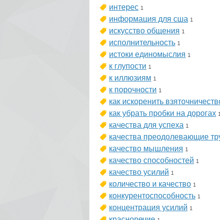
интерес
1
информация для сша
1
искусство общения
1
исполнительность
1
истоки единомыслия
1
к глупости
1
к иллюзиям
1
к порочности
1
как искоренить взяточничеств
как убрать пробки на дорогах
качества для успеха
1
качества преодолевающие тр
качество мышления
1
качество способностей
1
качество усилий
1
количество и качество
1
конкурентоспособность
1
концентрация усилий
1
красноречие