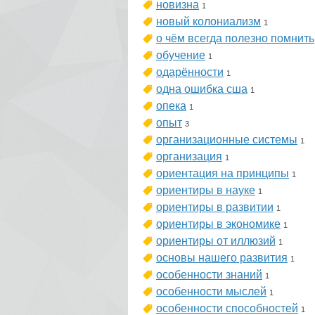
новизна
1
новый колониализм
1
о чём всегда полезно помнить
обучение
1
одарённости
1
одна ошибка сша
1
опека
1
опыт
3
организационные системы
1
организация
1
ориентация на принципы
1
ориентиры в науке
1
ориентиры в развитии
1
ориентиры в экономике
1
ориентиры от иллюзий
1
основы нашего развития
1
особенности знаний
1
особенности мыслей
1
особенности способностей
1