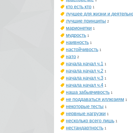
1
кто есть кто
1
лучшее для жизни и деятельн
лучшие принципы
2
марионетки
1
мудрость
1
наивность
1
настойчивость
1
нато
2
начала начал ч.1
1
начала начал ч.2
1
начала начал ч.3
1
начала начал ч.4
1
наша забывчивость
1
не поддаваться иллюзиям
1
некоторые тесты
1
нервные нагрузки
1
несколько всего лишь
1
нестандартность
1