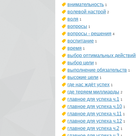
внимательность
1
волевой настрой
2
воля
1
вопросы
1
вопросы - решения
4
воспитание
1
время
1
выбор оптимальных действий
выбор цели
1
выполнение обязательств
1
высокие цели
1
где нас ждёт успех
1
где теряем миллиарды
2
главное для успеха ч.1
1
главное для успеха ч.10
1
главное для успеха ч.11
1
главное для успеха ч.12
1
главное для успеха ч.2
1
главное для успеха ч.3