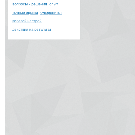
вопросы - решения
опыт
точные оценки
суверенитет
волевой настрой
действия на результат