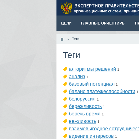
ЦЕЛИ
ГЛАВНЫЕ ОРИЕНТИРЫ
П
Теги
Теги
алгоритмы решений
1
анализ
1
базовый потенциал
1
баланс платёжеспособности
1
белоруссия
1
бережливость
1
беречь время
1
вежливость
1
взаимовыгодное сотрудничес
видение интересов
1