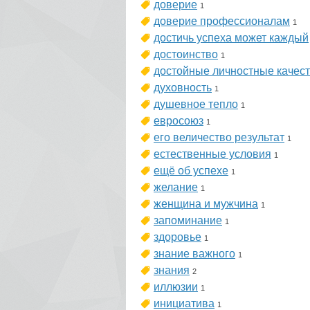
доверие
1
доверие профессионалам
1
достичь успеха может каждый
достоинство
1
достойные личностные качес
духовность
1
душевное тепло
1
евросоюз
1
его величество результат
1
естественные условия
1
ещё об успехе
1
желание
1
женщина и мужчина
1
запоминание
1
здоровье
1
знание важного
1
знания
2
иллюзии
1
инициатива
1