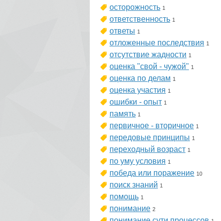
осторожность
1
ответственность
1
ответы
1
отложенные последствия
1
отсутствие жадности
1
оценка "свой - чужой"
1
оценка по делам
1
оценка участия
1
ошибки - опыт
1
память
1
первичное - вторичное
1
передовые принципы
1
переходный возраст
1
по уму условия
1
победа или поражение
10
поиск знаний
1
помощь
1
понимание
2
понимание сути процессов