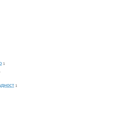
о
1
1
удност
1