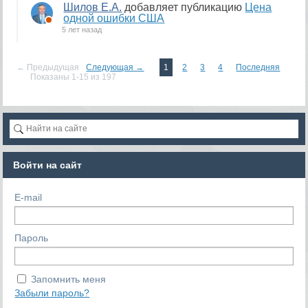
Шилов Е.А.
добавляет публикацию
Цена
одной ошибки США
5 лет назад
← Предыдущая
Следующая →
1
2
3
4
Последняя
Показаны 1-15 из 197
Войти на сайт
E-mail
Пароль
Запомнить меня
Забыли пароль?