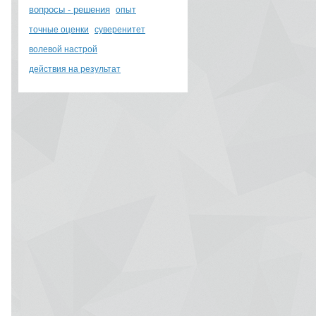
вопросы - решения
опыт
точные оценки
суверенитет
волевой настрой
действия на результат