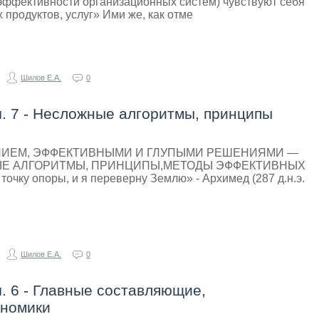
 эффективности организационных систем) чувствуют себя
 продуктов, услуг» Ими же, как отме
Шилов Е.А.
0
. 7 - Несложные алгоритмы, принципы
НИЕМ, ЭФФЕКТИВНЫМИ И ГЛУПЫМИ РЕШЕНИЯМИ —
ЫЕ АЛГОРИТМЫ, ПРИНЦИПЫ,МЕТОДЫ ЭФФЕКТИВНЫХ
чку опоры, и я переверну Землю» - Архимед (287 д.н.э.
Шилов Е.А.
0
. 6 - Главные составляющие,
ономики