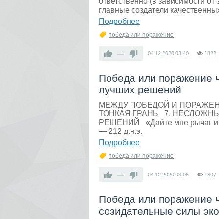
ответственно (в зависимости от
главные создатели качественных
Подробнее
победа или поражение
—
04.12.2020
03:40
1822
Победа или поражение ч
лучших решений
МЕЖДУ ПОБЕДОЙ И ПОРАЖЕ
ТОНКАЯ ГРАНЬ 7. НЕСЛОЖН
РЕШЕНИЙ «Дайте мне рычаг и то
— 212 д.н.э.
Подробнее
победа или поражение
—
04.12.2020
03:05
1807
Победа или поражение ч
созидательные силы эк