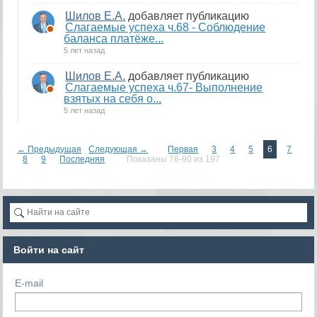
Шилов Е.А.
добавляет публикацию
Слагаемые успеха ч.68 - Соблюдение
баланса платёже...
5 лет назад
Шилов Е.А.
добавляет публикацию
Слагаемые успеха ч.67- Выполнение
взятых на себя о...
5 лет назад
← Предыдущая
Следующая →
Первая
3
4
5
6
7
8
9
Последняя
Показаны 76-90 из 197
Войти на сайт
E-mail