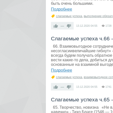
быть очень большими.
Подробнее
слагаемые успеха
,
выполнение обязат
—
13.12.2020
04:55
1728
Слагаемые успеха ч.66 
66. Взаимовыгодное сотрудниче
несогласиивеличайшие гибнут» -
всегда будем получать обратное 
вести какие-то дела, добиться 
основанные на взаимной выгоде,
Подробнее
слагаемые успеха
,
взаимовыгодное со
—
13.12.2020
04:55
1741
Слагаемые успеха ч.65 -
65. Творчество, новизна «Не вл
навечно» - Тихо Браге (1546 — 