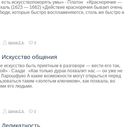
есть искусствопокорять умы» - Платон «Красноречие —
каль (1623 — 1662) «Действие красноречия бывает очень
Люди, которые быстро воспламеняются, столь же быстро и
Шилов Е.А.
0
- Искусство общения
 искусство быть приятным в разговоре — вести его так,
й» - Саади «Как только дурак похвалит нас — он уже не
а Ларошфуко А какие возможности могут открыться перед
зоваться таким «золотым ключиком», как похвала, во
ми его людьми.
Шилов Е.А.
0
- Деликатность