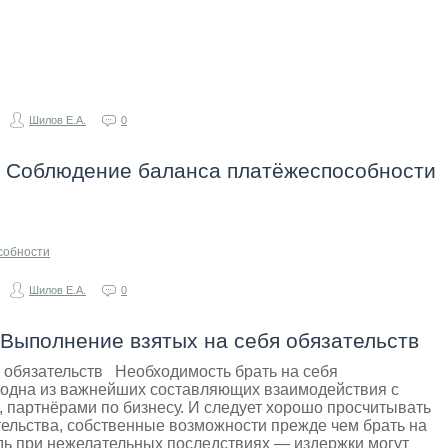
Шилов Е.А.
0
- Соблюдение баланса платёжеспособности
собности
Шилов Е.А.
0
 Выполнение взятых на себя обязательств
 обязательств Необходимость брать на себя
 одна из важнейших составляющих взаимодействия с
 партнёрами по бизнесу. И следует хорошо просчитывать
тельства, собственные возможности прежде чем брать на
едь при нежелательных последствиях — издержки могут