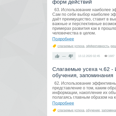
форм действий
63. Использование наиболее э
Сам по себе выбор наиболее э
даёт преимущество, ставит в вы
важные и перспективные возможн
примерах развития как в прошло
человечества в целом.
Подробнее
слагаемые успеха
,
эффективность
,
ре
—
13.12.2020
02:45
1687
Слагаемые усеха ч.62 
обучения, запоминания
62. Использование эффективны
представление о том, каким обр
информации, накопление их объ
полагаясь главным образом на 
Подробнее
слагаемые успеха
,
обучение
,
запомина