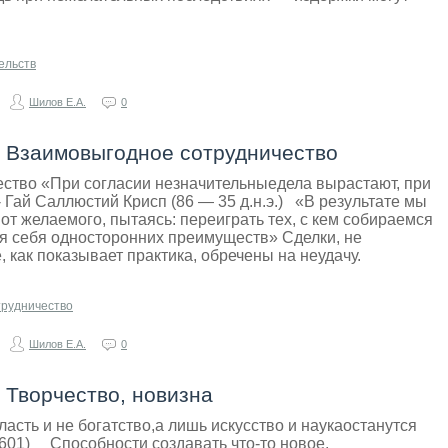
ельств
Шилов Е.А.
0
- Взаимовыгодное сотрудничество
ство «При согласии незначительныедела вырастают, при
 Гай Саллюстий Крисп (86 — 35 д.н.э.) «В результате мы
от желаемого, пытаясь: переиграть тех, с кем собираемся
для себя односторонних преимуществ» Сделки, не
 как показывает практика, обречены на неудачу.
трудничество
Шилов Е.А.
0
 Творчество, новизна
асть и не богатство,а лишь искусство и наукаостанутся
1601) Способности создавать что-то новое,