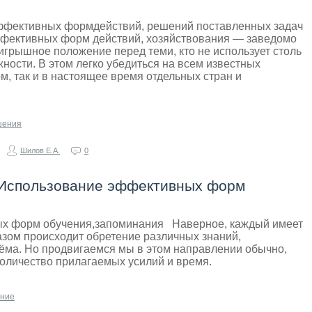
ффективных формдействий, решений поставленных задач
ффективных форм действий, хозяйствования — заведомо
игрышное положение перед теми, кто не использует столь
ости. В этом легко убедиться на всем известных
м, так и в настоящее время отдельных стран и
шения
Шилов Е.А.
0
- Использование эффективных форм
х форм обучения,запоминания Наверное, каждый имеет
азом происходит обретение различных знаний,
ёма. Но продвигаемся мы в этом направлении обычно,
количество прилагаемых усилий и время.
ние