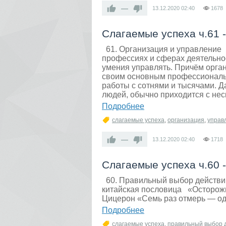
—
13.12.2020
02:40
1678
Слагаемые успеха ч.61 
61. Организация и управление 
профессиях и сферах деятельнос
умения управлять. Причём орган
своим основным профессиональн
работы с сотнями и тысячами. Д
людей, обычно приходится с не
Подробнее
слагаемые успеха
,
организация
,
управ
—
13.12.2020
02:40
1718
Слагаемые успеха ч.60 
60. Правильный выбор действий
китайская пословица «Осторожн
Цицерон «Семь раз отмерь — од
Подробнее
слагаемые успеха
,
правильный выбор 