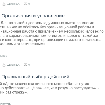
Шилов Е.А.
0
- Организация и управление
Для того чтобы достичь задуманных высот во многих
ти, никак не обойтись без организационной работы и
изационная работа с привлечением нескольких человек по
ым характеристикам немногим отличается от такой же
а и контактировать, при организации немалого количества
сколькими ответственными.
ление
Шилов Е.А.
0
- Правильный выбор действий
 «Даже маленькая неточностьможет сбить с пути» -
о действовать ещё важнее, чем разумно рассуждать» -
ин раз отрежь».
действий