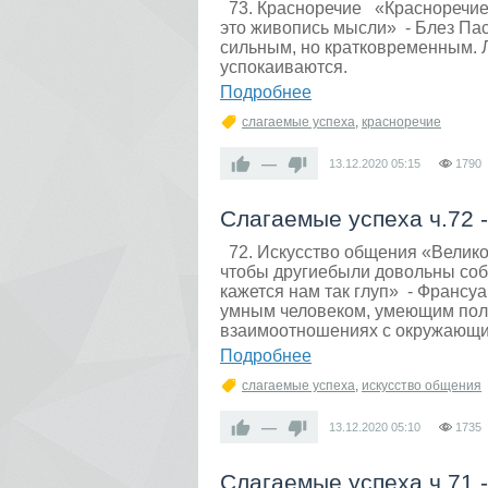
73. Красноречие «Красноречие 
это живопись мысли» - Блез Пас
сильным, но кратковременным. 
успокаиваются.
Подробнее
слагаемые успеха
,
красноречие
—
13.12.2020
05:15
1790
Слагаемые успеха ч.72 
72. Искусство общения «Великое
чтобы другиебыли довольны собо
кажется нам так глуп» - Франсу
умным человеком, умеющим поль
взаимоотношениях с окружающи
Подробнее
слагаемые успеха
,
искусство общения
—
13.12.2020
05:10
1735
Слагаемые успеха ч.71 