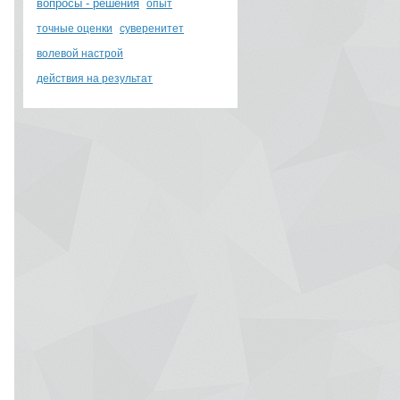
вопросы - решения
опыт
точные оценки
суверенитет
волевой настрой
действия на результат