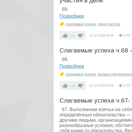
участия в деле
69.
Подробнее
слагаемые успеха
,
цена участия
—
13.12.2020
05:00
1733
Слагаемые успеха ч.68 
68.
Подробнее
слагаемые успеха
,
баланс платёжеспо
—
13.12.2020
04:55
1743
Слагаемые успеха ч.67-
67. Выполнение взятых на себя
определённые обязательства —
другими людьми, организациями,
разнообразные условия, обстоя
себя какие-то обязательства. В