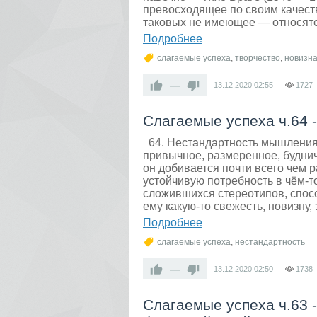
превосходящее по своим качест
таковых не имеющее — относятс
Подробнее
слагаемые успеха
,
творчество
,
новизн
—
13.12.2020
02:55
1727
Слагаемые успеха ч.64 
64. Нестандартность мышления, 
привычное, размеренное, будни
он добивается почти всего чем 
устойчивую потребность в чём-
сложившихся стереотипов, спос
ему какую-то свежесть, новизну, 
Подробнее
слагаемые успеха
,
нестандартность
—
13.12.2020
02:50
1738
Слагаемые успеха ч.63