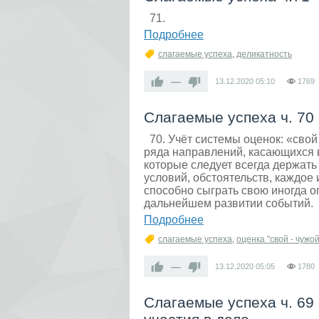
71.
Подробнее
слагаемые успеха
,
деликатность
—
13.12.2020
05:10
1769
Слагаемые успеха ч. 70
70. Учёт системы оценок: «свой
ряда направлений, касающихся 
которые следует всегда держать
условий, обстоятельств, каждое 
способно сыграть свою иногда о
дальнейшем развитии событий.
Подробнее
слагаемые успеха
,
оценка "свой - чужой
—
13.12.2020
05:05
1780
Слагаемые успеха ч. 69