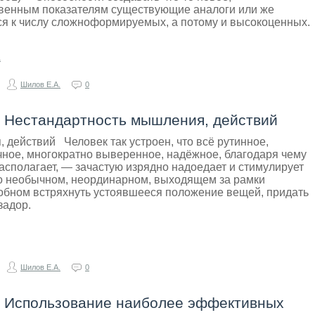
венным показателям существующие аналоги или же
я к числу сложноформируемых, а потому и высокоценных.
а
Шилов Е.А.
0
- Нестандартность мышления, действий
действий Человек так устроен, что всё рутинное,
чное, многократно выверенное, надёжное, благодаря чему
располагает, — зачастую изрядно надоедает и стимулирует
то необычном, неординарном, выходящем за рамки
обном встряхнуть устоявшееся положение вещей, придать
задор.
Шилов Е.А.
0
 - Использование наиболее эффективных