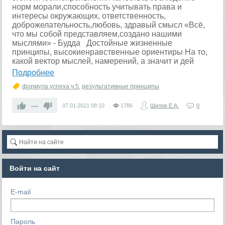
норм морали,способность учитывать права и
интересы окружающих, ответственность,
доброжелательность,любовь, здравый смысл «Всё,
что мы собой представляем,создано нашими
мыслями» - Будда Достойные жизненные
принципы, высокиенравственные ориентиры На то,
какой вектор мыслей, намерений, а значит и дей
Подробнее
формула успеха ч.5
,
результативные принципы
—
07.01.2021
08:10
1786
Шилов Е.А.
0
Войти на сайт
E-mail
Пароль