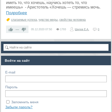
иметь то, что хочешь, научись хотеть то, что
имеешь» - Аристотель «Хочешь — стремись мочь.
Подробнее
слагаемые успеха
,
чувство меры
,
свойства человека
—
05.12.2020
07:50
1793
Шилов Е.А.
0
Войти на сайт
E-mail
Пароль
Запомнить меня
Забыли пароль?