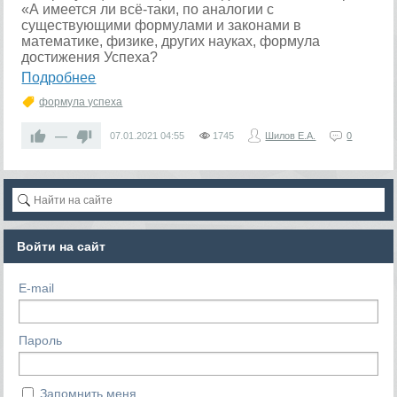
«А имеется ли всё-таки, по аналогии с
существующими формулами и законами в
математике, физике, других науках, формула
достижения Успеха?
Подробнее
формула успеха
—
07.01.2021
04:55
1745
Шилов Е.А.
0
Войти на сайт
E-mail
Пароль
Запомнить меня