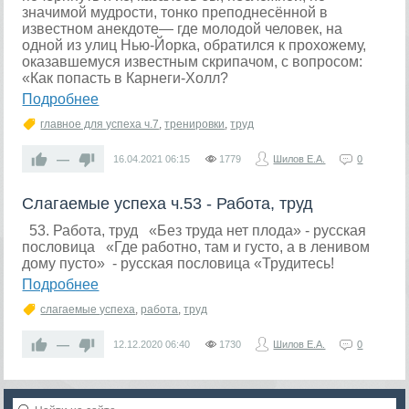
значимой мудрости, тонко преподнесённой в
известном анекдоте— где молодой человек, на
одной из улиц Нью-Йорка, обратился к прохожему,
оказавшемуся известным скрипачом, с вопросом:
«Как попасть в Карнеги-Холл?
Подробнее
главное для успеха ч.7
,
тренировки
,
труд
—
16.04.2021
06:15
1779
Шилов Е.А.
0
Слагаемые успеха ч.53 - Работа, труд
53. Работа, труд «Без труда нет плода» - русская
пословица «Где работно, там и густо, а в ленивом
дому пусто» - русская пословица «Трудитесь!
Подробнее
слагаемые успеха
,
работа
,
труд
—
12.12.2020
06:40
1730
Шилов Е.А.
0