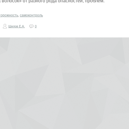
 волосок» от разного рода опасностей, проблем.
торожность
,
самоконтроль
Шилов Е.А.
0