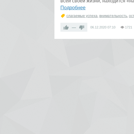
всей своей жизни, находится «на
Подробнее
слагаемые успеха
,
внимательность
,
ос
—
06.12.2020
07:10
1721