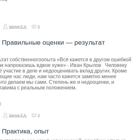
Шилов Е.А.
0
- Правильные оценки — результат
ьтат собственногоопыта «Всё кажется в другом ошибкой
Так напроказишь вдвое хуже» - Иван Крылов Человеку
 участие в деле и недооценивать вклад других. Кроме
ающие нас люди, нам часто кажется заметно менее
что делаем мы сами. Степень же и недооценки, и
тавима с реальным положением.
т
Шилов Е.А.
0
 Практика, опыт