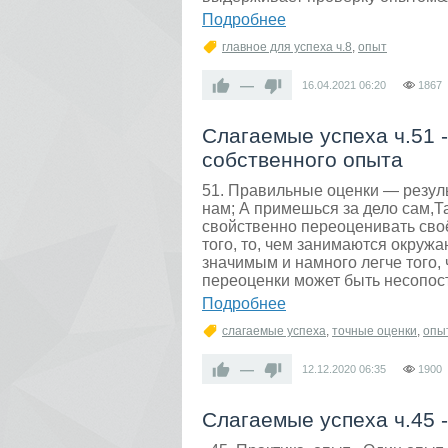
Подробнее
главное для успеха ч.8
,
опыт
—
16.04.2021
06:20
1867
Слагаемые успеха ч.51 
собственного опыта
51. Правильные оценки — резул
нам; А примешься за дело сам,
свойственно переоценивать своё
того, то, чем занимаются окруж
значимым и намного легче того, 
переоценки может быть несопос
Подробнее
слагаемые успеха
,
точные оценки
,
опы
—
12.12.2020
06:35
1900
Слагаемые успеха ч.45 -