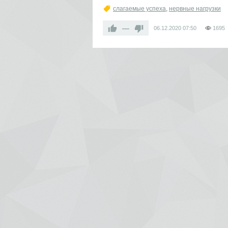
слагаемые успеха
,
нервные нагрузки
—
06.12.2020
07:50
1695