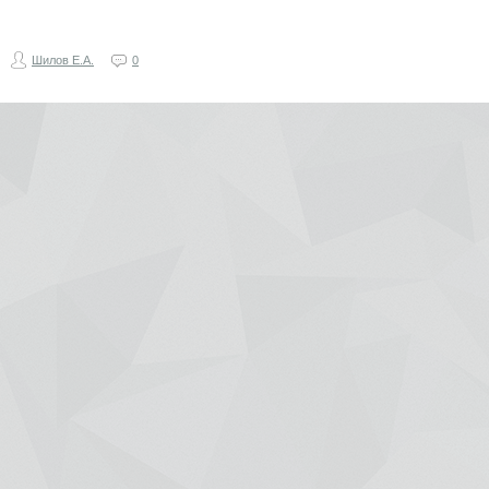
Шилов Е.А.
0