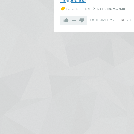
Подробнее
начала начал ч.3
,
качество усилий
—
08.01.2021
07:55
1706