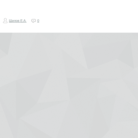
Шилов Е.А.
0