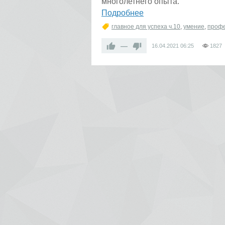
многолетнего опыта.
Подробнее
главное для успеха ч.10
,
умение
,
проф
—
16.04.2021
06:25
1827