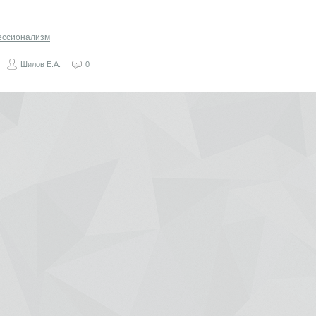
ессионализм
Шилов Е.А.
0