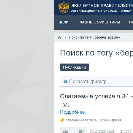
ЦЕЛИ
ГЛАВНЫЕ ОРИЕНТИРЫ
П
Поиск по тегу «беречь время»
Поиск по тегу «бе
Публикации
Показать фильтр
Слагаемые успеха ч.34 
34.
Подробнее
слагаемые успеха
,
беречь время
—
08.12.2020
03:05
1729