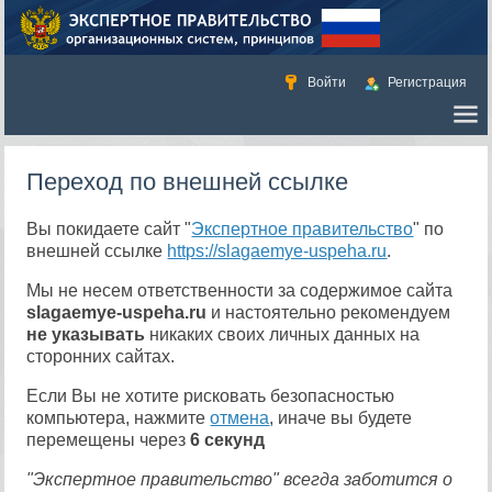
Войти
Регистрация
Переход по внешней ссылке
Вы покидаете сайт "
Экспертное правительство
" по
внешней ссылке
https://slagaemye-uspeha.ru
.
Мы не несем ответственности за содержимое сайта
slagaemye-uspeha.ru
и настоятельно рекомендуем
не указывать
никаких своих личных данных на
сторонних сайтах.
Если Вы не хотите рисковать безопасностью
компьютера, нажмите
отмена
, иначе вы будете
перемещены через
6
секунд
"Экспертное правительство" всегда заботится о